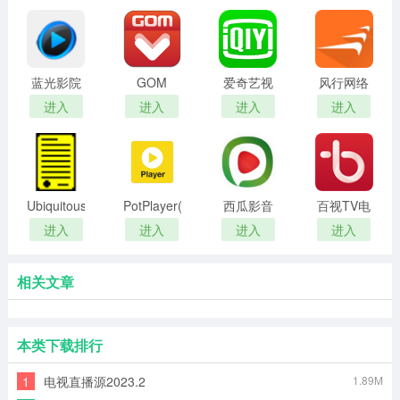
蓝光影院
GOM
爱奇艺视
风行网络
高清版
Player
频播放器
电视免费
进入
进入
进入
进入
PLUS播放
客户端
版
器
Ubiquitous
PotPlayer(最
西瓜影音
百视TV电
Player多
新解码)官
在线电影
脑版
进入
进入
进入
进入
媒体播放
方版最新
播放器
器
相关文章
本类下载排行
1
电视直播源2023.2
1.89M