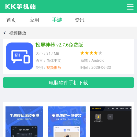
首页
应用
手游
资讯
安卓应用
安卓游戏
视频播放
系统工具
交友聊天
影音播放
投屏神器 v2.7.6免费版
大小：31.4MB
小说漫画
学习教育
效率办公
语言：简体中文
系统：Android
类别：
视频播放
时间：2026-06-23
拍摄美化
生活服务
浏览下载
电脑软件手机下载
运动健身
地图导航
网络购物
金融理财
新闻资讯
游戏辅助
安卓其它