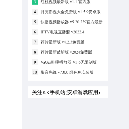
3
红桃视频最新版 v1.1 官方版
4
月亮影视大全免费版 v1.5.9安卓版
5
快播视频播放器 v5.20.239官方最新
版
6
IPTV电视直播源 v2022.4
7
荐片最新版 v4.2.3免费版
8
荐片最新破解版 v2024免费版
9
VaGaa哇嘎播放器 V3.6无限制版
10
影音先锋 v7.0.0 绿色免安装版
关注KK手机站(安卓游戏应用)