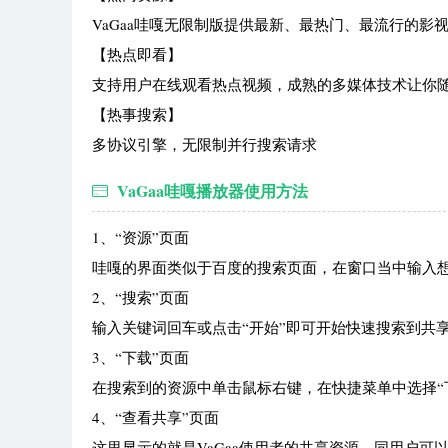
VaGaa哇嘎无限制版提供最新、最热门、最流行的影
【热点即看】
支持用户在线观看热点视频，成熟的多媒体技术让你
【热事搜索】
多协议引擎，无限制并行搜索请求
VaGaa哇嘎播放器使用方法
1、“资源”页面
哇嘎的界面类似于百度的搜索页面，在窗口当中输入
2、“搜索”页面
输入关键词回车或点击“开始”即可开始快速搜索到共
3、“下载”页面
在搜索到的资源中单击鼠标右键，在快捷菜单中选择“
4、“查看共享”页面
这里显示的就是VaGaa使用者的共享资源，同用户可