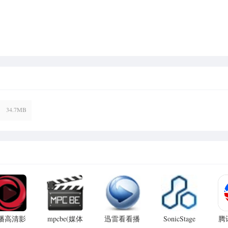
34.7MB
播高清影
mpcbe(媒体
迅雷看看播
SonicStage
腾