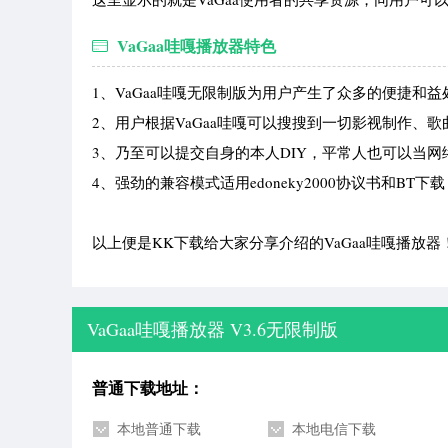
VaGaa哇嘎播放器特色
1、VaGaa哇嘎无限制版为用户产生了众多的便捷和益
2、用户根据VaGaa哇嘎可以搜搜到一切影视制作、
3、乃至可以提交自身的本人DIY，平常人也可以当网
4、强劲的兼容模式适用edoneky2000协议书和BT下载
以上便是KK下载给大家分享介绍的VaGaa哇嘎播放器
VaGaa哇嘎播放器 V3.6无限制版
普通下载地址：
本地普通下载
本地电信下载