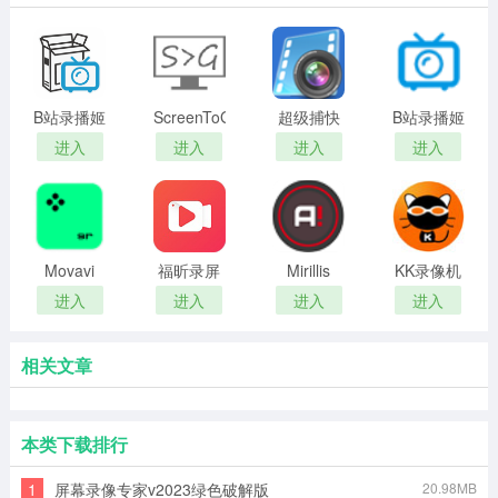
B站录播姬
ScreenToGIF(视
超级捕快
B站录播姬
最新版
频转GIF
录屏软件
正式版
进入
进入
进入
进入
软件)
Movavi
福昕录屏
Mirillis
KK录像机
Screen
大师免费
Action (屏
进入
进入
进入
进入
Recorder
版
幕录像软
电脑版
件)
相关文章
本类下载排行
1
屏幕录像专家v2023绿色破解版
20.98MB