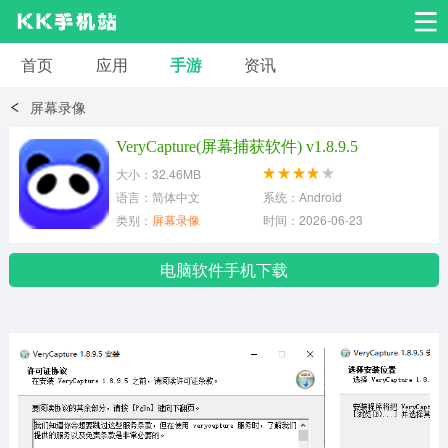
首页
应用
手游
资讯
安卓应用
安卓游戏
屏幕录像
系统工具
交友聊天
影音播放
VeryCapture(屏幕捕获软件) v1.8.9.5
大小：32.46MB
小说漫画
学习教育
效率办公
语言：简体中文
系统：Android
类别：
屏幕录像
时间：2026-06-23
拍摄美化
生活服务
浏览下载
电脑软件手机下载
运动健身
地图导航
网络购物
金融理财
新闻资讯
游戏辅助
安卓其它