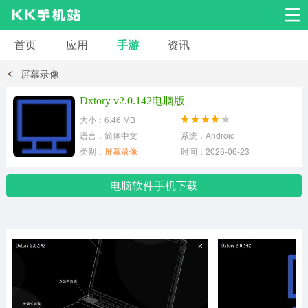
首页
应用
手游
资讯
安卓应用
安卓游戏
屏幕录像
系统工具
交友聊天
影音播放
Dxtory v2.0.142电脑版
大小：6.46 MB
小说漫画
学习教育
效率办公
语言：简体中文
系统：Android
类别：
屏幕录像
时间：2026-06-23
拍摄美化
生活服务
浏览下载
电脑软件手机下载
运动健身
地图导航
网络购物
金融理财
新闻资讯
游戏辅助
安卓其它