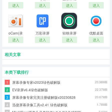
游戏录屏
具
录播软件
Screen
进入
进入
进入
进入
软件
(VRCapture)
Recorder(屏
幕录像软
件)
oCam(录
万彩录屏
轻映录屏
优酷桌面
屏软件)
大师PC端
全新版
录屏(录屏
进入
进入
进入
进入
软件)
相关文章
本类下载排行
1
屏幕录像专家v2023绿色破解版
20.98MB
2
EV录屏v6.4绿色破解版
22.37MB
3
屏幕录像专家完美注册破解版v20230828
20.67MB
4
迅捷屏幕录像工具v2.41 绿色破解版
1.78MB
3.63M