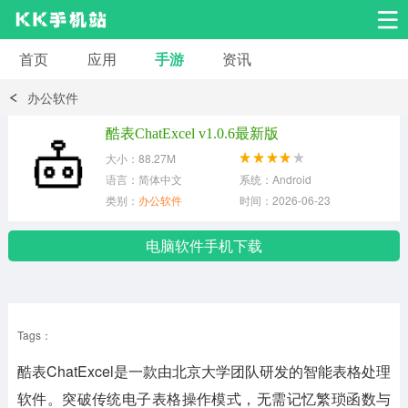
首页
应用
手游
资讯
安卓应用
安卓游戏
办公软件
系统工具
交友聊天
影音播放
酷表ChatExcel v1.0.6最新版
大小：88.27M
小说漫画
学习教育
效率办公
语言：简体中文
系统：Android
类别：
办公软件
时间：2026-06-23
拍摄美化
生活服务
浏览下载
电脑软件手机下载
运动健身
地图导航
网络购物
Tags：
金融理财
新闻资讯
游戏辅助
酷表ChatExcel是一款由北京大学团队研发的智能表格处理
安卓其它
软件。突破传统电子表格操作模式，无需记忆繁琐函数与