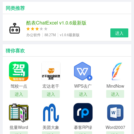
同类推荐
酷表ChatExcel v1.0.6最新版
进入
办公软件
88.27M
v1.0.6最新版
猜你喜欢
驾校一点
宏达老干
WPS去广
MindNow
通模拟考
部信息管
告无联网
思维导图
进入
进入
进入
进入
试C1
理系统官
版2019
方版
批量Word
美团大象
摹客RP绿
Word2007
表格转
官网版
色版