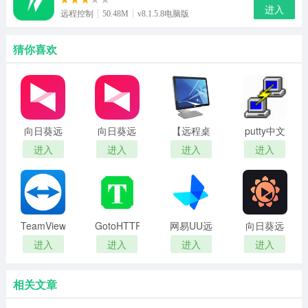
进入
远程控制
50.48M
v8.1.5.8电脑版
猜你喜欢
向日葵远
向日葵远
【远程桌
putty中文
程控制(个
程控制
面连接软
版
进入
进入
进入
进入
人版)
件】
MSTSC连
接工具
TeamViewer
GotoHTTP(远
网易UU远
向日葵远
远程控制
程控制)
程(原
程控制绿
进入
进入
进入
进入
软件
GameViewer
色版
远程)
相关文章