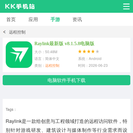
首页
应用
手游
资讯
安卓应用
安卓游戏
远程控制
系统工具
交友聊天
影音播放
Raylink最新版 v8.1.5.8电脑版
大小：50.48M
小说漫画
学习教育
效率办公
语言：简体中文
系统：Android
类别：
远程控制
时间：2026-06-23
拍摄美化
生活服务
浏览下载
电脑软件手机下载
运动健身
地图导航
网络购物
Tags：
金融理财
新闻资讯
游戏辅助
Raylink是一款给创意与工程领域打造的远程访问软件，特
安卓其它
别针对游戏研发、建筑设计与媒体制作等行业需求而设