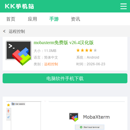
首页
应用
手游
资讯
安卓应用
安卓游戏
远程控制
系统工具
交友聊天
影音播放
mobaxterm免费版 v26.4汉化版
大小：11.0MB
小说漫画
学习教育
效率办公
语言：简体中文
系统：Android
类别：
远程控制
时间：2026-06-23
拍摄美化
生活服务
浏览下载
电脑软件手机下载
运动健身
地图导航
网络购物
金融理财
新闻资讯
游戏辅助
安卓其它