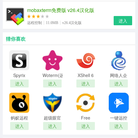
mobaxterm免费版 v26.4汉化版
进入
远程控制
11.0MB
v26.4汉化版
猜你喜欢
Spyrix
Woterm(远
XShell 6
网络人企
Personal
程管理工
业版
进入
进入
进入
进入
Monitor(电
具)
脑使用记
录监控软
件)
蚂蚁远程
超级眼官
Free
一键远控
客户端
方最新版
Control单
官网版
进入
进入
进入
进入
文件版