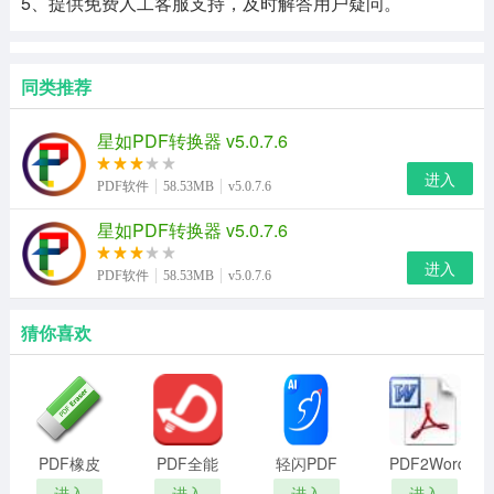
5、提供免费人工客服支持，及时解答用户疑问。
同类推荐
星如PDF转换器 v5.0.7.6
进入
PDF软件
58.53MB
v5.0.7.6
星如PDF转换器 v5.0.7.6
进入
PDF软件
58.53MB
v5.0.7.6
猜你喜欢
PDF橡皮
PDF全能
轻闪PDF
PDF2Word
擦PDF
转换器
官网版
Converter
进入
进入
进入
进入