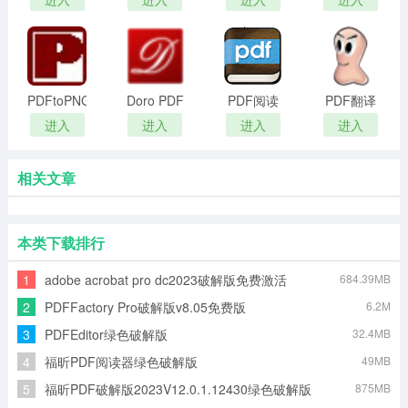
Eraser
Pro
PDFtoPNG
Doro PDF
PDF阅读
PDF翻译
Writer
器迷你版
工具(神
进入
进入
进入
进入
器)
相关文章
本类下载排行
1
adobe acrobat pro dc2023破解版免费激活
684.39MB
v2023.001.20064破解版
2
PDFFactory Pro破解版v8.05免费版
6.2M
3
PDFEditor绿色破解版
32.4MB
4
福昕PDF阅读器绿色破解版
49MB
5
福昕PDF破解版2023V12.0.1.12430绿色破解版
875MB