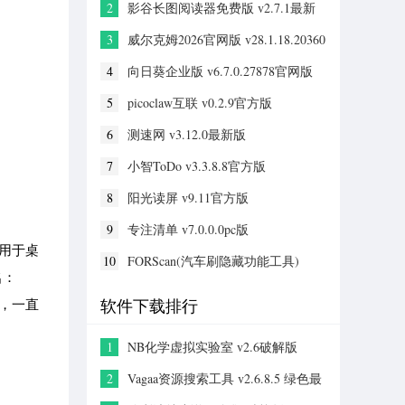
2
影谷长图阅读器免费版 v2.7.1最新
版本
3
威尔克姆2026官网版 v28.1.18.20360
免费版
4
向日葵企业版 v6.7.0.27878官网版
5
picoclaw互联 v0.2.9官方版
6
测速网 v3.12.0最新版
7
小智ToDo v3.3.8.8官方版
8
阳光读屏 v9.11官方版
9
专注清单 v7.0.0.0pc版
专用于桌
10
FORScan(汽车刷隐藏功能工具)
名：
v2.3.57最新版
面，一直
软件下载排行
1
NB化学虚拟实验室 v2.6破解版
2
Vagaa资源搜索工具 v2.6.8.5 绿色最
新版