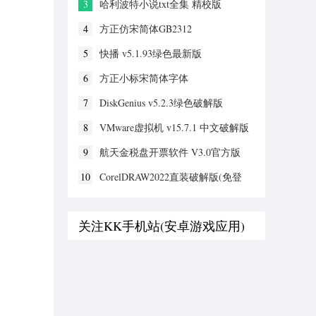
3
哈利波特小说txt全集 精校版
4
方正仿宋简体GB2312
5
快播 v5.1.93绿色最新版
6
方正小标宋简体字体
7
DiskGenius v5.2.3绿色破解版
8
VMware虚拟机 v15.7.1 中文破解版
9
航天金税盘开票软件 V3.0官方版
10
CorelDRAW2022直装破解版(免登
录)
关注KK手机站(安卓游戏应用)