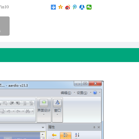
in10
B