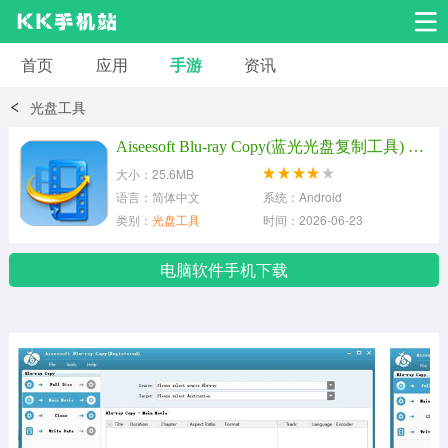
首页
应用
手游
资讯
安卓应用
安卓游戏
光盘工具
系统工具
交友聊天
影音播放
Aiseesoft Blu-ray Copy(蓝光光盘复制工具) v7.0.18最新版
大小：25.6MB
小说漫画
学习教育
效率办公
语言：简体中文
系统：Android
类别：
光盘工具
时间：2026-06-23
拍摄美化
生活服务
浏览下载
电脑软件手机下载
运动健身
地图导航
网络购物
金融理财
新闻资讯
游戏辅助
安卓其它