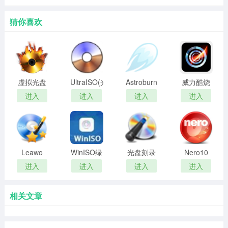
猜你喜欢
虚拟光盘
UltraISO(光
Astroburn
威力酷烧
(光碟模拟
盘刻录工
Lite(光盘
Power2Go
进入
进入
进入
进入
软件)
具)
刻录软件)
13
Leawo
WinISO绿
光盘刻录
Nero10
Blu-ray
色版
大师
进入
进入
进入
进入
Copy光盘
拷贝工具
相关文章