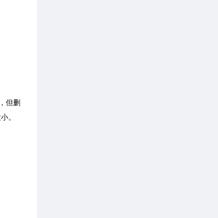
，但删
大小。