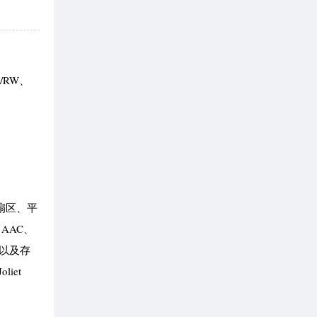
/RW、
扇区、平
AAC、
盘以及存
iet