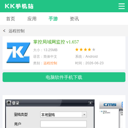
首页
应用
手游
资讯
安卓应用
安卓游戏
远程控制
系统工具
交友聊天
影音播放
掌控局域网监控 v1.657
大小：13.25MB
小说漫画
学习教育
效率办公
语言：简体中文
系统：Android
类别：
远程控制
时间：2026-06-23
拍摄美化
生活服务
浏览下载
电脑软件手机下载
运动健身
地图导航
网络购物
金融理财
新闻资讯
游戏辅助
安卓其它