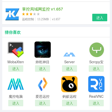
掌控局域网监控 v1.657
进入
远程控制
13.25MB
v1.657
猜你喜欢
MobaXterm
帅乾神目
Server
Scrcpy安
电脑版
(电脑监控
Genius(服
卓投屏软
进入
进入
进入
进入
软件)
务器监控
件
软件)
魔控电脑
爱思远控
蚂蚁远程
RealVNC
遥控器
官网版
控制软件
Viewer
进入
进入
进入
进入