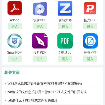
Adobe
快转PDF
转转大师
极光PDF
Acrobat
格式转换
PDF转换
阅读器pc
进入
进入
进入
进入
Reader(PDF
器
器
版
阅读器)
SmallPDF(免
福昕PDF
文电通pdf
神奇PPT
费转换工
编辑器
转PDF软
进入
进入
进入
进入
具)
件无广告
版
相关文章
WPS怎么给PDF文件设置密码(打开密码和权限密码)
pdf格式的文件怎么打开？教你PDF格式文件的打开方法
pdf是什么？PDF格式文件相关信息