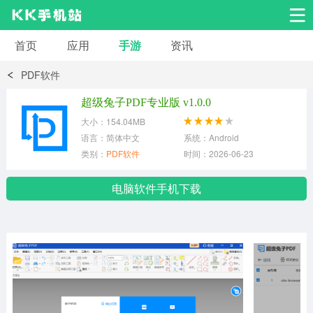
首页
应用
手游
资讯
安卓应用
安卓游戏
PDF软件
系统工具
交友聊天
影音播放
超级兔子PDF专业版 v1.0.0
大小：154.04MB
小说漫画
学习教育
效率办公
语言：简体中文
系统：Android
类别：
PDF软件
时间：2026-06-23
拍摄美化
生活服务
浏览下载
电脑软件手机下载
运动健身
地图导航
网络购物
金融理财
新闻资讯
游戏辅助
安卓其它