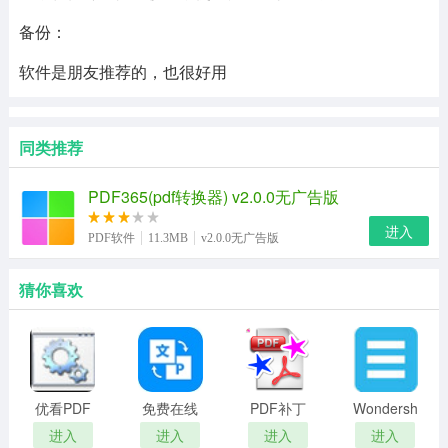
备份：
软件是朋友推荐的，也很好用
同类推荐
PDF365(pdf转换器) v2.0.0无广告版
进入
PDF软件
11.3MB
v2.0.0无广告版
猜你喜欢
优看PDF
免费在线
PDF补丁
Wondershare
阅读控件
pdf转图片
丁
PDFelement
进入
进入
进入
进入