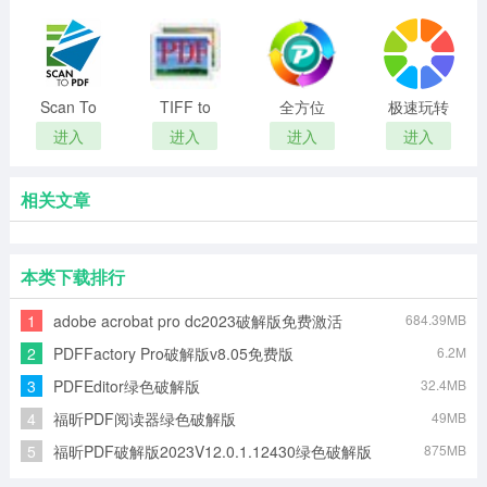
工具
Scan To
TIFF to
全方位
极速玩转
PDF官方
PDF(TIFF
PDF转换
电脑版
进入
进入
进入
进入
版2024最
格式转
器电脑最
新
PDF)
新版
相关文章
本类下载排行
1
adobe acrobat pro dc2023破解版免费激活
684.39MB
v2023.001.20064破解版
2
PDFFactory Pro破解版v8.05免费版
6.2M
3
PDFEditor绿色破解版
32.4MB
4
福昕PDF阅读器绿色破解版
49MB
5
福昕PDF破解版2023V12.0.1.12430绿色破解版
875MB