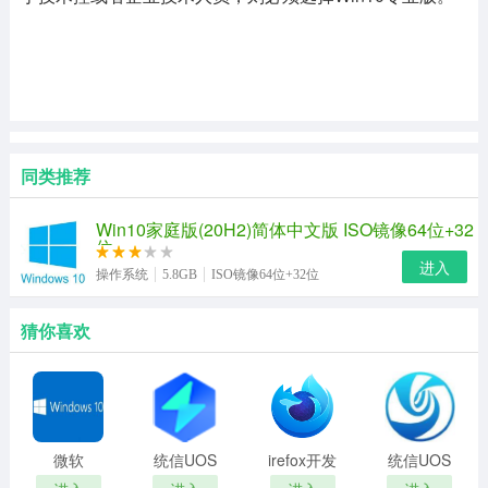
同类推荐
Win10家庭版(20H2)简体中文版 ISO镜像64位+32
位
进入
操作系统
5.8GB
ISO镜像64位+32位
猜你喜欢
微软
统信UOS
irefox开发
统信UOS
Windows10
家庭版
者版
操作系统