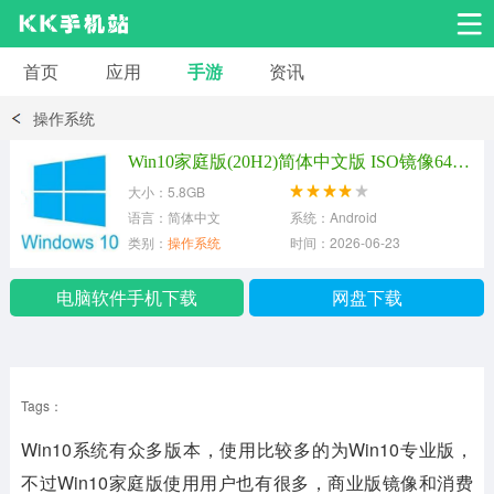
首页
应用
手游
资讯
安卓应用
安卓游戏
操作系统
系统工具
交友聊天
影音播放
Win10家庭版(20H2)简体中文版 ISO镜像64位+32位
大小：5.8GB
小说漫画
学习教育
效率办公
语言：简体中文
系统：Android
类别：
操作系统
时间：2026-06-23
拍摄美化
生活服务
浏览下载
电脑软件手机下载
网盘下载
运动健身
地图导航
网络购物
Tags：
金融理财
新闻资讯
游戏辅助
Win10系统有众多版本，使用比较多的为Win10专业版，
安卓其它
不过Win10家庭版使用用户也有很多，商业版镜像和消费