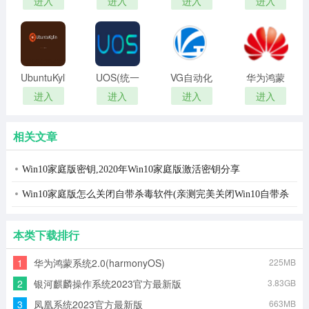
进入
进入
进入
进入
1809 64
个人免费
位/32位中
版
文正式版
ISO镜像
UbuntuKylin(乌
UOS(统一
VG自动化
华为鸿蒙
班图麒麟
操作系统)
神器专业
系统电脑
进入
进入
进入
进入
版)
统信操作
版
版
系统
相关文章
Win10家庭版密钥,2020年Win10家庭版激活密钥分享
Win10家庭版怎么关闭自带杀毒软件(亲测完美关闭Win10自带杀
毒)
本类下载排行
1
华为鸿蒙系统2.0(harmonyOS)
225MB
2
银河麒麟操作系统2023官方最新版
3.83GB
3
凤凰系统2023官方最新版
663MB