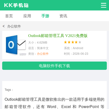
首页
应用
手游
资讯
安卓应用
安卓游戏
办公软件
系统工具
交友聊天
影音播放
Outlook邮箱管理工具 V2021免费版
大小：4.62MB
小说漫画
学习教育
效率办公
语言：简体中文
系统：Android
类别：
办公软件
时间：2026-06-23
拍摄美化
生活服务
浏览下载
电脑软件手机下载
运动健身
地图导航
网络购物
Tags：
金融理财
新闻资讯
游戏辅助
Outlook邮箱管理工具是微软推出的一款适用于多端使用的
安卓其它
邮箱管理软件，还有 Word、Excel 和 PowerPoint 等