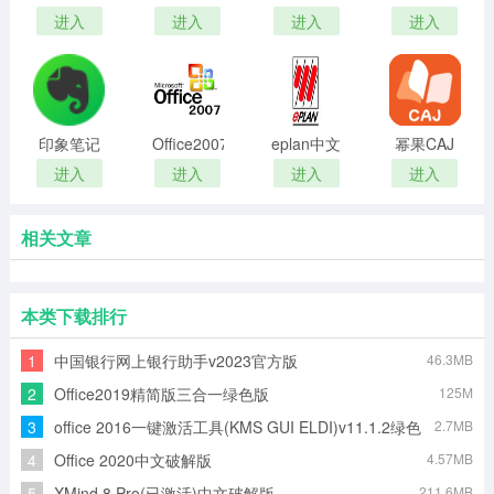
2012独立
电脑版
电脑版-视
记官方版
进入
进入
进入
进入
版
频会议
印象笔记
Office2007
eplan中文
幂果CAJ
电脑版官
破解版
版_eplan
阅读转换
进入
进入
进入
进入
方最新版
electric
器
P8
相关文章
本类下载排行
1
中国银行网上银行助手v2023官方版
46.3MB
2
Office2019精简版三合一绿色版
125M
3
office 2016一键激活工具(KMS GUI ELDI)v11.1.2绿色
2.7MB
版
4
Office 2020中文破解版
4.57MB
5
XMind 8 Pro(已激活)中文破解版
211.6MB