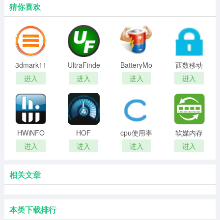
猜你喜欢
3dmark11
UltraFinder(硬
BatteryMon(笔
西数移动
中文版
盘文件搜
记本电脑
硬盘加密
进入
进入
进入
进入
索工具)
检测工具)
工具完整
版
HWiNFO
HOF
cpu使用率
软媒内存
最新版本
AI(影驰显
降低软件
整理工具
进入
进入
进入
进入
卡超频软
件)
相关文章
本类下载排行