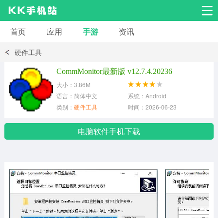
首页
应用
手游
资讯
安卓应用
安卓游戏
硬件工具
系统工具
交友聊天
影音播放
CommMonitor最新版 v12.7.4.20236
大小：3.86M
小说漫画
学习教育
效率办公
语言：简体中文
系统：Android
类别：
硬件工具
时间：2026-06-23
拍摄美化
生活服务
浏览下载
电脑软件手机下载
运动健身
地图导航
网络购物
金融理财
新闻资讯
游戏辅助
安卓其它