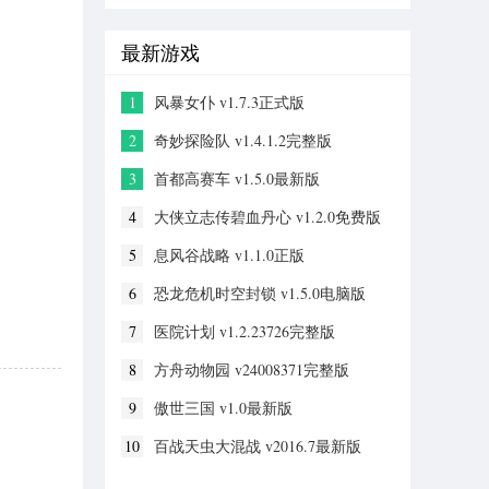
载WG封
号查询工
最新游戏
具下载
1
风暴女仆 v1.7.3正式版
2
奇妙探险队 v1.4.1.2完整版
3
首都高赛车 v1.5.0最新版
4
大侠立志传碧血丹心 v1.2.0免费版
5
息风谷战略 v1.1.0正版
6
恐龙危机时空封锁 v1.5.0电脑版
7
医院计划 v1.2.23726完整版
8
方舟动物园 v24008371完整版
9
傲世三国 v1.0最新版
10
百战天虫大混战 v2016.7最新版