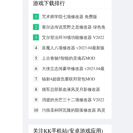
游戏下载排行
1
咒术师学院七项修改器 免费版
2
塞尔达传说荒野之息修改器 绿色免
安装版
3
艾尔登法环30项功能修改器 V2022
全新版
4
巫魔人八项修改器 v2023.04最新版
5
上古卷轴5智能的灵魂石MOD
6
大侠立志传豪华修改器 v2023.04最
新版
7
辐射4超级负重联邦背包MOD
8
德军总部新血液风灵月影修改器
v1.0-v1.0.5
9
消逝的光芒三十二项修改器 V2022
全新版
10
污痕圣杯阿瓦隆的陨落修改器 风灵
月影版
关注KK手机站(安卓游戏应用)