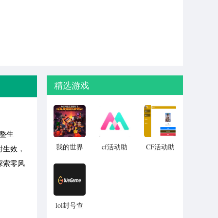
精选游戏
整生
我的世界
cf活动助
CF活动助
时生效，
病毒模组
手一键领
手1.61 正
探索零风
MOD
取电脑版
式版2023
（亲测可
正式版
用）
lol封号查
询工具下