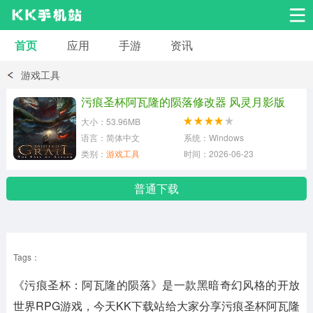
首页
应用
手游
资讯
安卓应用
安卓游戏
游戏工具
系统工具
交友聊天
影音播放
污痕圣杯阿瓦隆的陨落修改器 风灵月影版
大小：53.96MB
小说漫画
学习教育
效率办公
语言：简体中文
系统：Windows
类别：
游戏工具
时间：2026-06-23
拍摄美化
生活服务
浏览下载
普通下载
运动健身
地图导航
网络购物
Tags：
金融理财
新闻资讯
游戏辅助
《污痕圣杯：阿瓦隆的陨落》是一款黑暗奇幻风格的开放
安卓其它
世界RPG游戏，今天KK下载站给大家分享污痕圣杯阿瓦隆