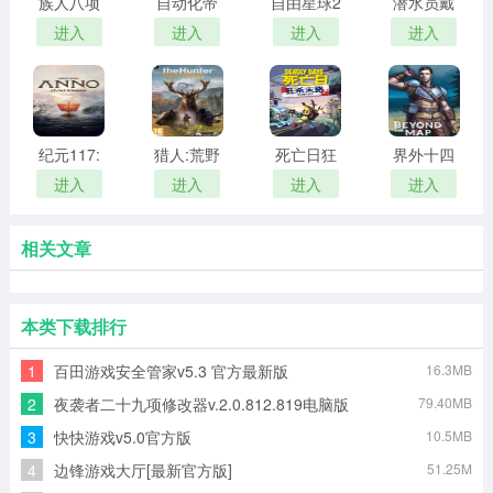
族人八项
自动化帝
自由星球2
潜水员戴
修改器
国修改器
三十一项
夫修改器
进入
进入
进入
进入
修改器
PC
纪元117:
猎人:荒野
死亡日狂
界外十四
罗马和平
的召唤
杀末路十
项修改器
进入
进入
进入
进入
pc
一项修改
器
相关文章
本类下载排行
1
百田游戏安全管家v5.3 官方最新版
16.3MB
2
夜袭者二十九项修改器v.2.0.812.819电脑版
79.40MB
3
快快游戏v5.0官方版
10.5MB
4
边锋游戏大厅[最新官方版]
51.25M