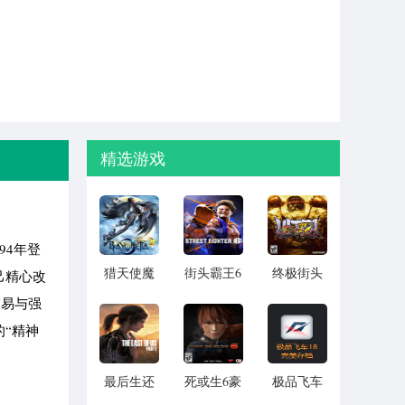
精选游戏
94年登
猎天使魔
街头霸王6
终极街头
己精心改
女2电脑版
正式版
霸王4PC
交易与强
最新版
“精神
最后生还
死或生6豪
极品飞车
者重制版
华版
18游戏存