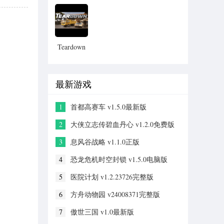
中文版
档下载
Teardown
拆迁模拟
器
最新游戏
1
首都高赛车 v1.5.0最新版
2
大侠立志传碧血丹心 v1.2.0免费版
3
息风谷战略 v1.1.0正版
4
恐龙危机时空封锁 v1.5.0电脑版
5
医院计划 v1.2.23726完整版
6
方舟动物园 v24008371完整版
7
傲世三国 v1.0最新版