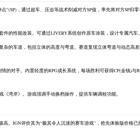
点”(SP)，通过超车、压迫等战术削减对方SP值，率先将对方SP归
套件的性能改装。可通过LIVERY系统创作原车涂装，设计专属汽车
综复杂的车道，包括立体的高度与弯道。赛道复现立体弯道与动态高差
剧情的对手。内置轻度的RPG成长系统，每场胜利可获得CP(金钱)与B
游戏《湾岸》。游戏强调手动换档操作，提供车辆调校功能。
极高。IGN评价其为“极其令人沉迷的赛车游戏”，抢先体验版价格已