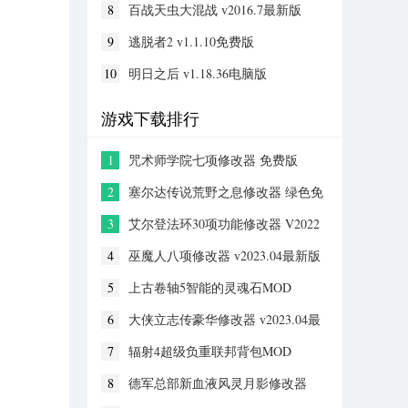
8
百战天虫大混战 v2016.7最新版
9
逃脱者2 v1.1.10免费版
10
明日之后 v1.18.36电脑版
游戏下载排行
1
咒术师学院七项修改器 免费版
2
塞尔达传说荒野之息修改器 绿色免
安装版
3
艾尔登法环30项功能修改器 V2022
全新版
4
巫魔人八项修改器 v2023.04最新版
5
上古卷轴5智能的灵魂石MOD
6
大侠立志传豪华修改器 v2023.04最
新版
7
辐射4超级负重联邦背包MOD
8
德军总部新血液风灵月影修改器
v1.0-v1.0.5