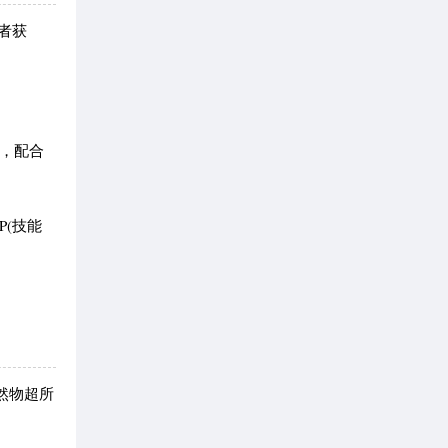
零者获
。
，配合
P(技能
然物超所