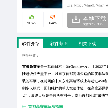
运行环境：WinAll, Win7, W
本地下载
91.56%
8.44%
文件大小：9.95G
软件介绍
软件截图
相关下载
软件标签：
首都高赛车
是一款由日本元気(Genki)开发、于202
陆超级任天堂平台，以东京首都高速公路的深夜非法
装的车辆，在封闭的未来东京高速环线上与超过450
制多人模式，回归纯粹的单人竞速体验。在高度还原
点”，最终目标是击败所有对手，成为首都环线“最快”
首都高赛车玩法指南