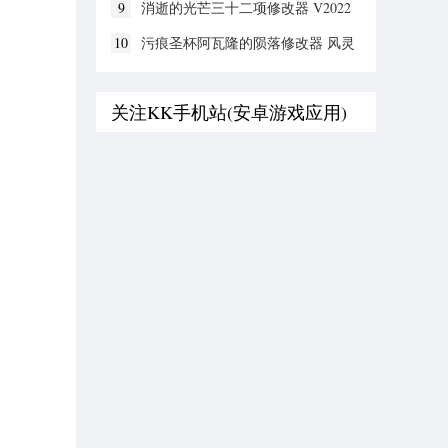
9
消逝的光芒三十二项修改器 V2022
全新版
10
污痕圣杯阿瓦隆的陨落修改器 风灵
月影版
关注KK手机站(安卓游戏应用)