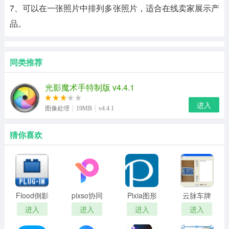
7、可以在一张照片中排列多张照片，适合在线卖家展示产
品。
同类推荐
光影魔术手特制版 v4.4.1
进入
图像处理
19MB
v4.4.1
猜你喜欢
Flood倒影
pixso协同
Pixia图形
云脉车牌
滤镜
设计
处理电脑
识别免费
进入
进入
进入
进入
(Photoshop
版
版