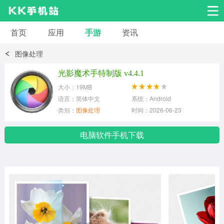
首页
应用
手游
资讯
安卓应用
安卓游戏
图像处理
系统工具
交友聊天
影音播放
光影魔术手特制版 v4.4.1
大小：19MB
小说漫画
学习教育
效率办公
语言：简体中文
系统：Android
类别：
图像处理
时间：2026-06-23
拍摄美化
生活服务
浏览下载
电脑软件手机下载
运动健身
地图导航
网络购物
金融理财
新闻资讯
游戏辅助
安卓其它