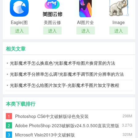
滤镜插件)
Eagle(图
美图云修
AI图片全
Image
片管理)
去广告版
能王正式
Tuner(图
进入
进入
进入
进入
版
片批量处
理工具)
相关文章
光影魔术手怎么换底色?光影魔术手给图片换背景的方法
光影魔术手分辨率怎么调?光影魔术手调节图片分辨率的方法
光影魔术手怎么给图片加文字-光影魔术手图片加文字教程
本类下载排行
1
Photoshop CS6中文破解版绿色免安装
298M
2
Adobe PhotoShop 2023破解版v24.5.0.500直装完整版
3.27G
3
Microsoft Visio2013中文破解版
320M