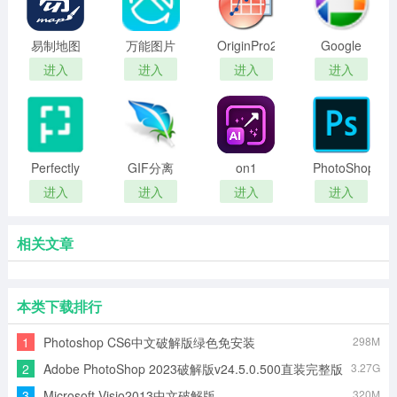
易制地图
万能图片
OriginPro2015
Google
格式转换
Picasa中
进入
进入
进入
进入
器
文版
Perfectly
GIF分离
on1
PhotoShop
Clear
器高级版
resize ai
版本合集
进入
进入
进入
进入
Complete
相关文章
本类下载排行
1
Photoshop CS6中文破解版绿色免安装
298M
2
Adobe PhotoShop 2023破解版v24.5.0.500直装完整版
3.27G
3
Microsoft Visio2013中文破解版
320M