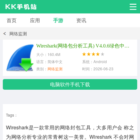
首页
应用
手游
资讯
安卓应用
安卓游戏
网络监测
系统工具
交友聊天
影音播放
Wireshark(网络包分析工具) V4.0.6绿色中文版
大小：160.4M
小说漫画
学习教育
效率办公
语言：简体中文
系统：Android
类别：
网络监测
时间：2026-06-23
拍摄美化
生活服务
浏览下载
电脑软件手机下载
运动健身
地图导航
网络购物
Tags：
金融理财
新闻资讯
游戏辅助
Wireshark是一款常用的网络封包工具，大多用户会 称之
安卓其它
为网络分析专业的常青树这一美誉。Wireshark 不会对网