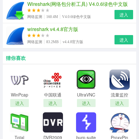
Wireshark(网络包分析工具) V4.0.6绿色中文版
进入
网络监测
160.4M
V4.0.6绿色中文版
wireshark v4.4.8官方版
进入
网络监测
83.2MB
v4.4.8官方版
猜你喜欢
WinPcap
中国联通
UltraVNC
流量监控
官方版
宽带测速
最新版
软件(IP雷
进入
进入
进入
进入
软件
达)
Total
DVR2009
burp suite
ProxyPin