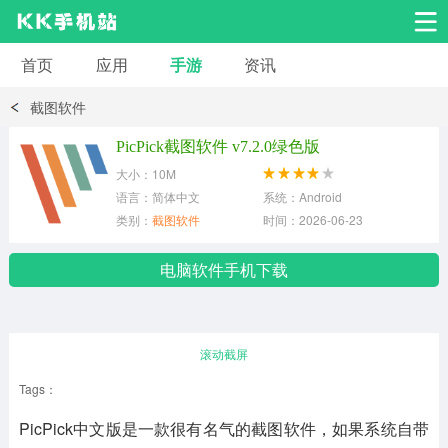
首页
应用
手游
资讯
安卓应用
安卓游戏
截图软件
系统工具
交友聊天
影音播放
PicPick截图软件 v7.2.0绿色版
大小：10M
小说漫画
学习教育
效率办公
语言：简体中文
系统：Android
类别：
截图软件
时间：2026-06-23
拍摄美化
生活服务
浏览下载
电脑软件手机下载
运动健身
地图导航
网络购物
滚动截屏
金融理财
新闻资讯
游戏辅助
Tags：
PicPick中文版是一款很有名气的截图软件，如果系统自带
安卓其它