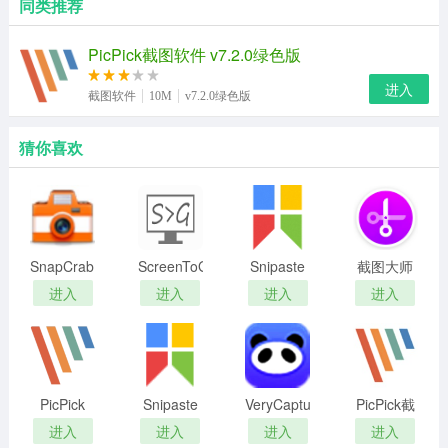
同类推荐
PicPick截图软件 v7.2.0绿色版
进入
截图软件
10M
v7.2.0绿色版
猜你喜欢
SnapCrab(截
ScreenToGif
Snipaste
截图大师
图软件)
最新版
免费版
正式版
进入
进入
进入
进入
PicPick
Snipaste
VeryCapture
PicPick截
电脑客户
图
进入
进入
进入
进入