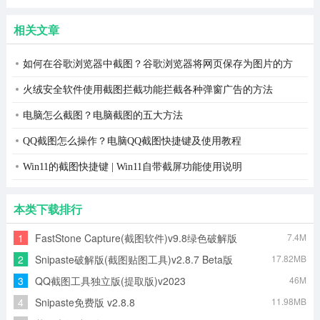
端2023官
方最新版
相关文章
如何在谷歌浏览器中截图？谷歌浏览器将网页保存为图片的方
法
火绒安全软件使用截图拦截功能拦截各种弹窗广告的方法
电脑怎么截图？电脑截图的五大方法
QQ截图怎么操作？电脑QQ截图快捷键及使用教程
Win11的截图快捷键 | Win11自带截屏功能使用说明
本类下载排行
1
FastStone Capture(截图软件)v9.8绿色破解版
7.4M
2
Snipaste破解版(截图贴图工具)v2.8.7 Beta版
17.82MB
3
QQ截图工具独立版(提取版)v2023
46M
4
Snipaste免费版 v2.8.8
11.98MB