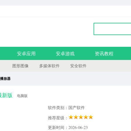
安卓应用
安卓游戏
资讯教程
图形图像
多媒体软件
安全软件
播放器
方最新版
电脑版
软件类别：国产软件
推荐星级：
更新时间：2026-06-23