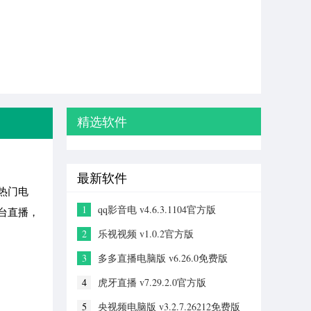
精选软件
最新软件
热门电
1
qq影音电 v4.6.3.1104官方版
台直播，
2
乐视视频 v1.0.2官方版
3
多多直播电脑版 v6.26.0免费版
4
虎牙直播 v7.29.2.0官方版
5
央视频电脑版 v3.2.7.26212免费版