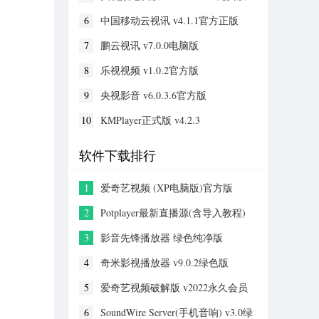
6
中国移动云视讯 v4.1.1官方正版
7
鹏云视讯 v7.0.0电脑版
8
乐视视频 v1.0.2官方版
9
央视影音 v6.0.3.6官方版
10
KMPlayer正式版 v4.2.3
软件下载排行
1
爱奇艺视频 (XP电脑版)官方版
2
Potplayer最新直播源(含导入教程)
3
影音先锋播放器 绿色纯净版
4
奇米影视播放器 v9.0.2绿色版
5
爱奇艺视频破解版 v2022永久会员
版
6
SoundWire Server(手机音响) v3.0绿