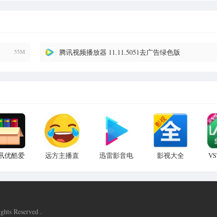
55M
腾讯视频播放器 11.11.5051去广告绿色版
讯优酷爱
远方主播直
迅雷影音电
影视大全
V
艺三合一
播音效软件
脑版 v5.3.1
v3.5.7 安卓
件下
色版 去
免费版 v6.3
专业版
最新版
广告修改
专业版
P 4K画质
ights Reserved .