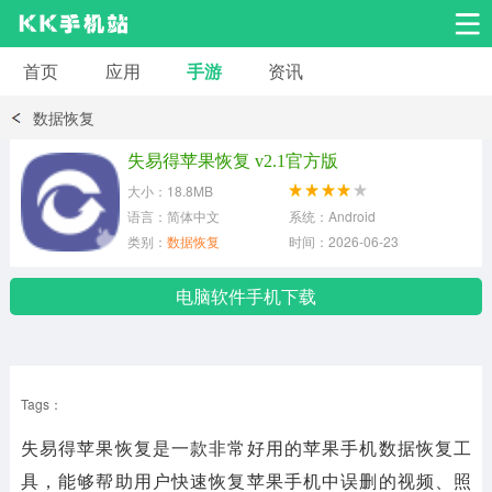
首页
应用
手游
资讯
安卓应用
安卓游戏
数据恢复
系统工具
交友聊天
影音播放
失易得苹果恢复 v2.1官方版
大小：18.8MB
小说漫画
学习教育
效率办公
语言：简体中文
系统：Android
类别：
数据恢复
时间：2026-06-23
拍摄美化
生活服务
浏览下载
电脑软件手机下载
运动健身
地图导航
网络购物
Tags：
金融理财
新闻资讯
游戏辅助
失易得苹果恢复是一款非常好用的苹果手机数据恢复工
安卓其它
具，能够帮助用户快速恢复苹果手机中误删的视频、照