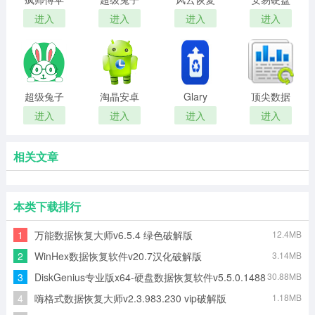
果数据恢
数据恢复
大师电脑
数据恢复
进入
进入
进入
进入
复大师
免费版
版官方新
软件
版本
超级兔子
淘晶安卓
Glary
顶尖数据
数据恢复
手机数据
Undelete
恢复正式
进入
进入
进入
进入
软件
恢复
升级版
版
相关文章
本类下载排行
1
万能数据恢复大师v6.5.4 绿色破解版
12.4MB
2
WinHex数据恢复软件v20.7汉化破解版
3.14MB
3
DiskGenius专业版x64-硬盘数据恢复软件v5.5.0.1488
30.88MB
4
嗨格式数据恢复大师v2.3.983.230 vip破解版
1.18MB