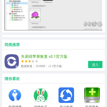
同类推荐
失易得苹果恢复 v2.1官方版
进入
数据恢复
18.8MB
v2.1官方版
猜你喜欢
疯师傅苹
超级兔子
风云恢复
安易硬盘