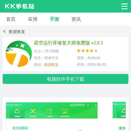
首页
应用
手游
资讯
安卓应用
安卓游戏
数据恢复
系统工具
交友聊天
影音播放
星空运行库修复大师免费版 v2.0.3
大小：75.75MB
小说漫画
学习教育
效率办公
语言：简体中文
系统：Android
类别：
数据恢复
时间：2026-06-23
拍摄美化
生活服务
浏览下载
电脑软件手机下载
运动健身
地图导航
网络购物
金融理财
新闻资讯
游戏辅助
安卓其它