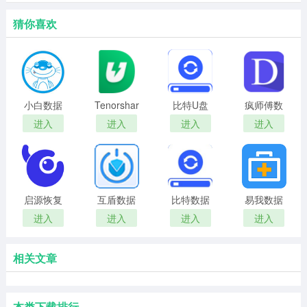
猜你喜欢
小白数据
Tenorshare
比特U盘
疯师傅数
恢复工具
UltData
数据恢复
据恢复大
进入
进入
进入
进入
正式版
for
软件
师最新版
Android数
据恢复工
具
启源恢复
互盾数据
比特数据
易我数据
大师最新
恢复盒子
恢复工具
恢复
进入
进入
进入
进入
版
绿色版
相关文章
本类下载排行