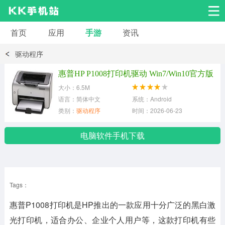
首页
应用
手游
资讯
安卓应用
安卓游戏
驱动程序
系统工具
交友聊天
影音播放
惠普HP P1008打印机驱动 Win7/Win10官方版
大小：6.5M
小说漫画
学习教育
效率办公
语言：简体中文
系统：Android
类别：
驱动程序
时间：2026-06-23
拍摄美化
生活服务
浏览下载
电脑软件手机下载
运动健身
地图导航
网络购物
Tags：
金融理财
新闻资讯
游戏辅助
惠普P1008打印机是HP推出的一款应用十分广泛的黑白激
安卓其它
光打印机，适合办公、企业个人用户等，这款打印机有些