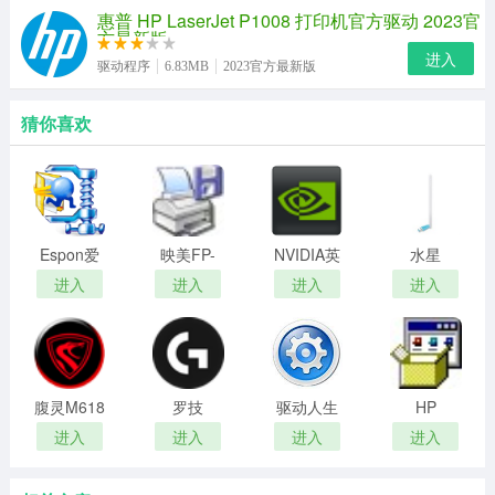
惠普 HP LaserJet P1008 打印机官方驱动 2023官
方最新版
进入
驱动程序
6.83MB
2023官方最新版
猜你喜欢
Espon爱
映美FP-
NVIDIA英
水星
普生
530K打印
伟达显卡
MW150UH
进入
进入
进入
进入
L3118打
机驱动
驱动win10
无线网卡
印机驱动
64位
驱动
腹灵M618
罗技
驱动人生
HP
鼠标驱动
Logitech
2012
LaserJet
进入
进入
进入
进入
G HUB驱
Pro
动管理
P1106驱