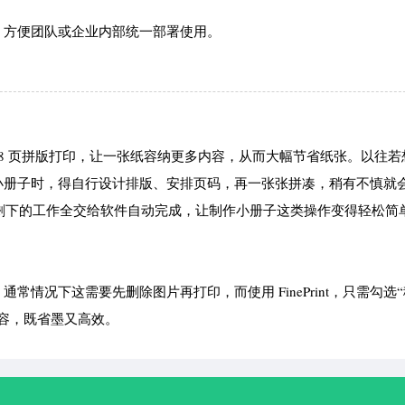
，方便团队或企业内部统一部署使用。
或 1 至 8 页拼版打印，让一张纸容纳更多内容，从而大幅节省纸张。以往
小册子时，得自行设计排版、安排页码，再一张张拼凑，稍有不慎就
小册子”，剩下的工作全交给软件自动完成，让制作小册子这类操作变得轻松简
情况下这需要先删除图片再打印，而使用 FinePrint，只需勾选
容，既省墨又高效。