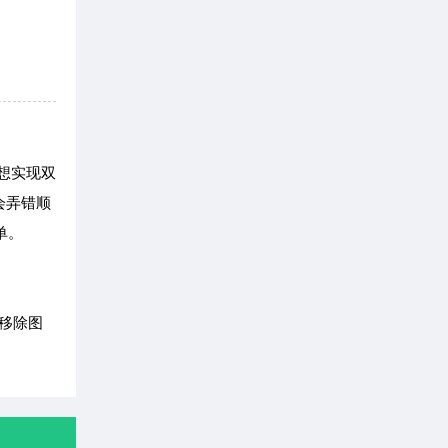
若想实现双
会弄错顺
单。
“移除图