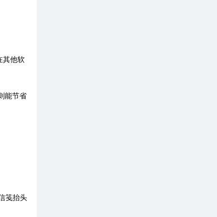
在其他软
则能节省
信笺抬头