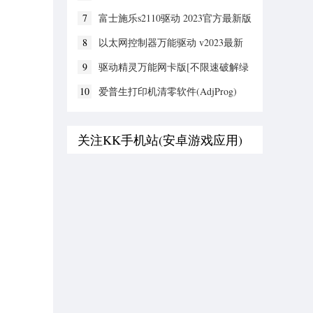
2023官方最新版
7
富士施乐s2110驱动 2023官方最新版
8
以太网控制器万能驱动 v2023最新
版
9
驱动精灵万能网卡版[不限速破解绿
色版] v9.6.1.3708
10
爱普生打印机清零软件(AdjProg)
2023官方最新版
关注KK手机站(安卓游戏应用)