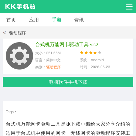
首页
应用
手游
资讯
安卓应用
安卓游戏
驱动程序
系统工具
交友聊天
影音播放
台式机万能网卡驱动工具 v2.2
大小：251.65M
小说漫画
学习教育
效率办公
语言：简体中文
系统：Android
类别：
驱动程序
时间：2026-06-23
拍摄美化
生活服务
浏览下载
电脑软件手机下载
运动健身
地图导航
网络购物
Tags：
金融理财
新闻资讯
游戏辅助
台式机万能网卡驱动工具是kk下载小编给大家分享介绍的
安卓其它
适用于台式机中使用的网卡，无线网卡的驱动程序安装工