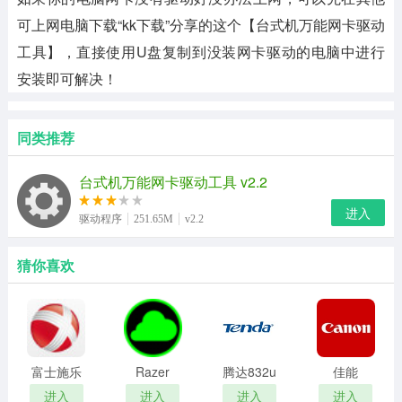
可上网电脑下载“kk下载”分享的这个【台式机万能网卡驱动
工具】，直接使用U盘复制到没装网卡驱动的电脑中进行
安装即可解决！
同类推荐
台式机万能网卡驱动工具 v2.2
进入
驱动程序
251.65M
v2.2
猜你喜欢
富士施乐
Razer
腾达832u
佳能
Fuji Xerox
Synapse
无线网卡
(Canon)LBP29
进入
进入
进入
进入