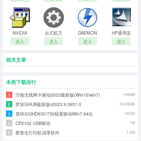
S2011 打
2.0
驱动官方
打印机驱
印机驱动
版
动程序
程序
NVIDIA
台式机万
DAEMON
HP通用蓝
Geforce
能网卡驱
Tools Lite
牙适配器
进入
进入
进入
进入
GT 540M
动工具
虚拟光驱
驱动
驱动
相关文章
本类下载排行
1
万能无线网卡驱动2023最新版(Win10/win7)
189MB
2
罗技GHUB最新版v2023.9.3951.0
39.66MB
3
英特尔UHD630/730核显驱动Win7 64位
500M
4
CP2102 USB驱动
7M
5
爱普生打印机清零软件
1.5M
(L3150,L3151,L3153,L3156,L3157,L3158)永久免费版