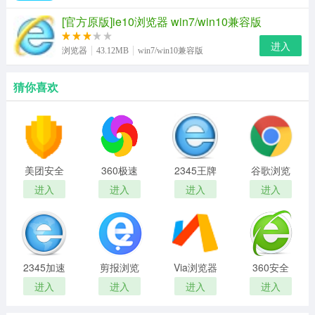
[官方原版]ie10浏览器 win7/win10兼容版
进入
浏览器
43.12MB
win7/win10兼容版
猜你喜欢
美团安全
360极速
2345王牌
谷歌浏览
浏览器电
浏览器正
浏览器
器电脑网
进入
进入
进入
进入
脑版
版
页版
2345加速
剪报浏览
Via浏览器
360安全
浏览器
器
电脑版
浏览器
进入
进入
进入
进入
JBrowser