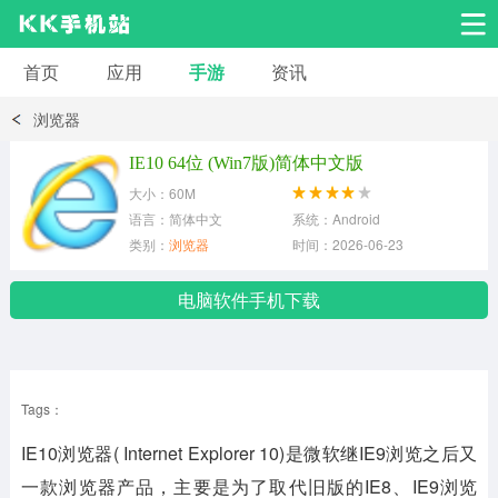
首页
应用
手游
资讯
安卓应用
安卓游戏
浏览器
系统工具
交友聊天
影音播放
IE10 64位 (Win7版)简体中文版
大小：60M
小说漫画
学习教育
效率办公
语言：简体中文
系统：Android
类别：
浏览器
时间：2026-06-23
拍摄美化
生活服务
浏览下载
电脑软件手机下载
运动健身
地图导航
网络购物
Tags：
金融理财
新闻资讯
游戏辅助
IE10浏览器( Internet Explorer 10)是微软继IE9浏览之后又
安卓其它
一款浏览器产品，主要是为了取代旧版的IE8、IE9浏览