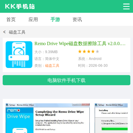
首页
应用
手游
资讯
安卓应用
安卓游戏
磁盘工具
系统工具
交友聊天
影音播放
Remo Drive Wipe磁盘数据擦除工具 v2.0.0.29官方版
大小：9.39MB
小说漫画
学习教育
效率办公
语言：简体中文
系统：Android
类别：
磁盘工具
时间：2026-06-30
拍摄美化
生活服务
浏览下载
电脑软件手机下载
运动健身
地图导航
网络购物
金融理财
新闻资讯
游戏辅助
安卓其它