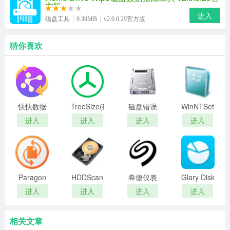
方版
进入
磁盘工具
9.39MB
v2.0.0.29官方版
猜你喜欢
快快数据
TreeSize(磁
磁盘错误
WinNTSetup
恢复大师
盘空间分
扫描修复
绿色便携
进入
进入
进入
进入
析管理工
大师
版
具)
Paragon
HDDScan
希捷仪表
Glary Disk
Hard Disk
硬盘坏道
板智能备
Explorer
进入
进入
进入
进入
Manager17
检测工具
份软件
中文版
免费版
相关文章