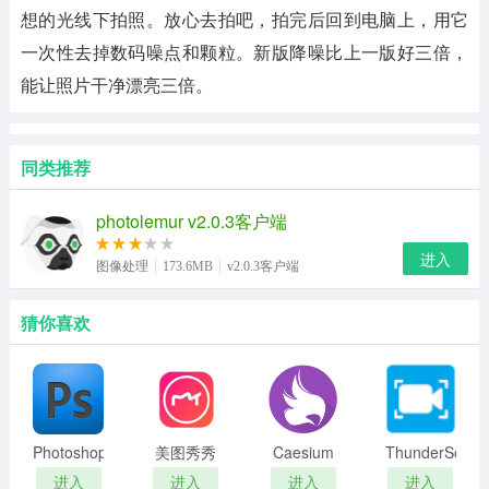
想的光线下拍照。放心去拍吧，拍完后回到电脑上，用它
一次性去掉数码噪点和颗粒。新版降噪比上一版好三倍，
能让照片干净漂亮三倍。
同类推荐
photolemur v2.0.3客户端
进入
图像处理
173.6MB
v2.0.3客户端
猜你喜欢
Photoshop
美图秀秀
Caesium
ThunderSoft
学习教程
电脑版
Image
Screen
进入
进入
进入
进入