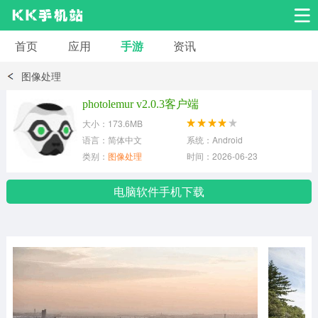
首页
应用
手游
资讯
安卓应用
安卓游戏
图像处理
系统工具
交友聊天
影音播放
photolemur v2.0.3客户端
大小：173.6MB
小说漫画
学习教育
效率办公
语言：简体中文
系统：Android
类别：
图像处理
时间：2026-06-23
拍摄美化
生活服务
浏览下载
电脑软件手机下载
运动健身
地图导航
网络购物
金融理财
新闻资讯
游戏辅助
安卓其它