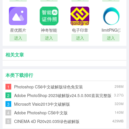
Compressor(图
Recorder(屏
片压缩器)
幕录像软
件)
星优图片
神奇智能
电子印章
limitPNG(无
处理大师
证件照
图片生成
损图片压
进入
进入
进入
进入
最新版
器
缩工具)
相关文章
本类下载排行
1
Photoshop CS6中文破解版绿色免安装
298M
2
Adobe PhotoShop 2023破解版v24.5.0.500直装完整版
3.27G
3
Microsoft Visio2013中文破解版
320M
4
Adobe Photoshop CS6中文版
140M
5
CINEMA 4D R20v20.035绿色破解版
429MB