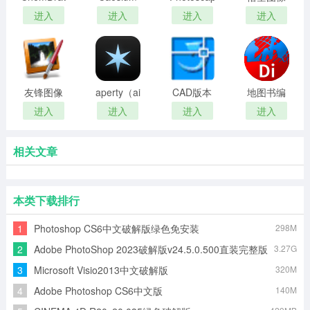
Pro 19破
Image
纯净版
电脑端官
进入
进入
进入
进入
解版
Compressor(图
方最新版
片压缩器)
友锋图像
aperty（ai
CAD版本
地图书编
处理系统
人工智能
转换器
辑器(Di
进入
进入
进入
进入
人像修
(Acme
Map
饰）
CAD
Editor)
相关文章
Converter)
本类下载排行
1
Photoshop CS6中文破解版绿色免安装
298M
2
Adobe PhotoShop 2023破解版v24.5.0.500直装完整版
3.27G
3
Microsoft Visio2013中文破解版
320M
4
Adobe Photoshop CS6中文版
140M