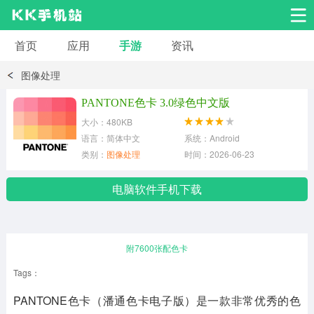
首页
应用
手游
资讯
安卓应用
安卓游戏
图像处理
系统工具
交友聊天
影音播放
PANTONE色卡 3.0绿色中文版
大小：480KB
小说漫画
学习教育
效率办公
语言：简体中文
系统：Android
类别：
图像处理
时间：2026-06-23
拍摄美化
生活服务
浏览下载
电脑软件手机下载
运动健身
地图导航
网络购物
附7600张配色卡
金融理财
新闻资讯
游戏辅助
Tags：
PANTONE色卡（潘通色卡电子版）是一款非常优秀的色
安卓其它