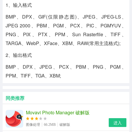
1、输入格式
BMP、DPX、GIF(仅限静态图)、JPEG、JPEG-LS、
JPEG 2000、PBM、PGM、PCX、PIC、PGMYUV、
PNG、PIX、PTX、PPM、Sun Rasterfile、TIFF、
TARGA、WebP、XFace、XBM、RAW(常用主流格式);
2、输出格式
BMP、DPX、JPEG、PCX、PBM、PNG、PGM、
PPM、TIFF、TGA、XBM;
同类推荐
Movavi Photo Manager 破解版
进入
图像处理
66.2MB
破解版