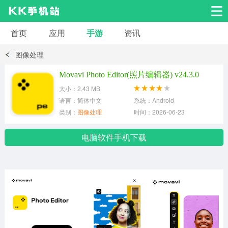
首页
应用
手游
资讯
安卓应用
安卓游戏
图像处理
系统工具
交友聊天
影音播放
Movavi Photo Editor(照片编辑器) v24.3.0
大小：2.43 MB
小说漫画
学习教育
效率办公
语言：简体中文
系统：Android
类别：
图像处理
时间：2026-06-23
拍摄美化
生活服务
浏览下载
电脑软件手机下载
运动健身
地图导航
网络购物
金融理财
新闻资讯
游戏辅助
安卓其它