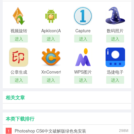
视频旋转
ApkIcon(APK
Capture
数码照片
大师正版
文件图标
One
压缩大师
进入
进入
进入
进入
提取工具)
pro(飞思
官方版
相机)
公章生成
XnConvert(图
WPS图片
迅捷电子
器
片格式批
高清版
相册
进入
进入
进入
进入
量转换工
具)
相关文章
本类下载排行
1
Photoshop CS6中文破解版绿色免安装
298M