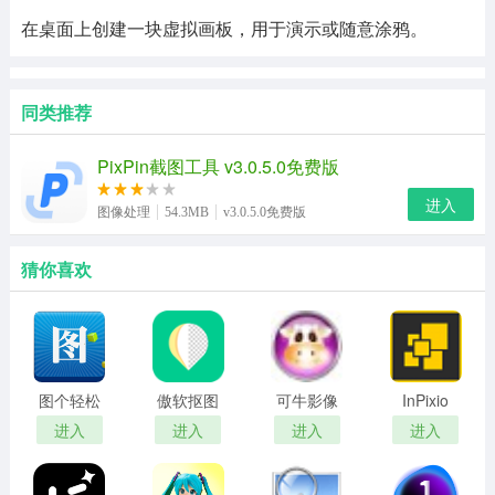
在桌面上创建一块虚拟画板，用于演示或随意涂鸦。
同类推荐
PixPin截图工具 v3.0.5.0免费版
进入
图像处理
54.3MB
v3.0.5.0免费版
猜你喜欢
图个轻松
傲软抠图
可牛影像
InPixio
电脑版
PC高级解
绿色去广
Photo
进入
进入
进入
进入
锁版
告版
Maximizer
Pro免费版