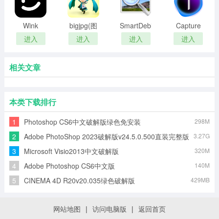
Wink
bigjpg(图
SmartDeblur(图
Capture
片无损放
像处理软
One破解
进入
进入
进入
进入
大软件)
件)
版
相关文章
本类下载排行
1
Photoshop CS6中文破解版绿色免安装
298M
2
Adobe PhotoShop 2023破解版v24.5.0.500直装完整版
3.27G
3
Microsoft Visio2013中文破解版
320M
4
Adobe Photoshop CS6中文版
140M
5
CINEMA 4D R20v20.035绿色破解版
429MB
网站地图
|
访问电脑版
|
返回首页