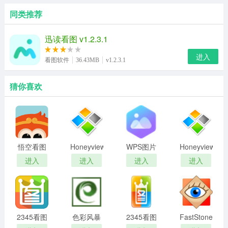
同类推荐
迅读看图 v1.2.3.1
进入
看图软件
36.43MB
v1.2.3.1
猜你喜欢
悟空看图
Honeyview
WPS图片
Honeyview
标准版
汉化版-蜂
电脑版
官网版
进入
进入
进入
进入
蜜浏览器
便携版
2345看图
色彩风暴
2345看图
FastStone