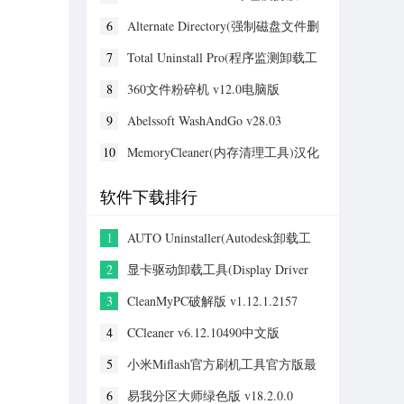
v15.4.0.1已激活版
6
Alternate Directory(强制磁盘文件删
除工具) v4.050
7
Total Uninstall Pro(程序监测卸载工
具) v7.6.2电脑版
8
360文件粉碎机 v12.0电脑版
9
Abelssoft WashAndGo v28.03
10
MemoryCleaner(内存清理工具)汉化
版 v1.9.9电脑版
软件下载排行
1
AUTO Uninstaller(Autodesk卸载工
具) v9.1.39精简版
2
显卡驱动卸载工具(Display Driver
Uninstaller) 18.5.0官方版
3
CleanMyPC破解版 v1.12.1.2157
4
CCleaner v6.12.10490中文版
5
小米Miflash官方刷机工具官方版最
新 v3.14.0
6
易我分区大师绿色版 v18.2.0.0