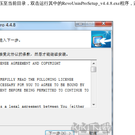
压至当前目录，双击运行其中的RevoUninProSetup_v4.4.8.exe程