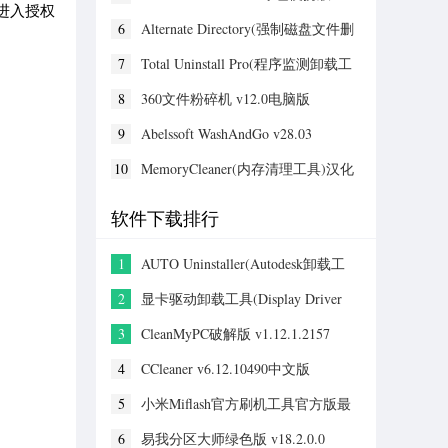
序，进入授权
v15.4.0.1已激活版
6
Alternate Directory(强制磁盘文件删
除工具) v4.050
7
Total Uninstall Pro(程序监测卸载工
具) v7.6.2电脑版
8
360文件粉碎机 v12.0电脑版
9
Abelssoft WashAndGo v28.03
10
MemoryCleaner(内存清理工具)汉化
版 v1.9.9电脑版
软件下载排行
1
AUTO Uninstaller(Autodesk卸载工
具) v9.1.39精简版
2
显卡驱动卸载工具(Display Driver
Uninstaller) 18.5.0官方版
3
CleanMyPC破解版 v1.12.1.2157
4
CCleaner v6.12.10490中文版
5
小米Miflash官方刷机工具官方版最
新 v3.14.0
6
易我分区大师绿色版 v18.2.0.0