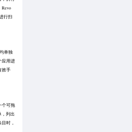
evo
据进行扫
)均单独
个应用进
有效手
一个可拖
单，列出
条目时，