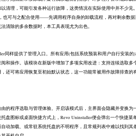
以清理，可能引发各种运行故障，这类情况在实际使用中并不少见。R
具的替代方案，也可与之配合使用——先调用程序自身的卸载流程，再对剩余数
无法清除的多余数据时，本工具表现尤为出色。
nstaller同样提供了管理入口。所有应用(包括系统预装和用户自行安装的
查阅和操作。该模块在新版中增加了多项实用改进：支持连续选取多
用，还可将应用恢复至初始默认状态，这一功能常被用作故障排查的
自由的程序选取与管理体验。开启该模式后，主界面会隐藏并变换为
标或桌面快捷方式上，Revo Uninstaller便会弹出一个快捷菜
而自动加载、或常驻系统托盘的不明程序，且常规列表中难以找到其
止其开机自启。