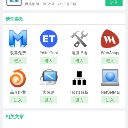
进入
网络辅助
50.3MB
v3.1.0官方版
猜你喜欢
双翼免费
EditorTools(全
电脑IP地
WebAcappella
邮件群发
自动无人
址修改器
Grid(网页
进入
进入
进入
进入
软件
值守采集
布局设计
软件)
软件)
品众卧龙
火绒剑
Hosts解析
NetSetMan(IP
推广营销
器绿色版
地址切换
进入
进入
进入
进入
助手
工具)
相关文章