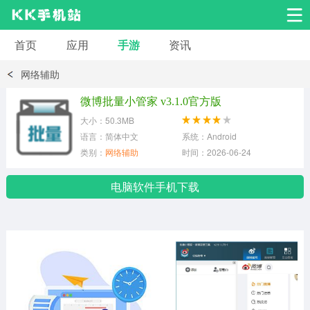
首页
应用
手游
资讯
安卓应用
安卓游戏
网络辅助
系统工具
交友聊天
影音播放
微博批量小管家 v3.1.0官方版
大小：50.3MB
小说漫画
学习教育
效率办公
语言：简体中文
系统：Android
类别：
网络辅助
时间：2026-06-24
拍摄美化
生活服务
浏览下载
电脑软件手机下载
运动健身
地图导航
网络购物
金融理财
新闻资讯
游戏辅助
安卓其它