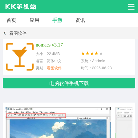
首页
应用
手游
资讯
安卓应用
安卓游戏
看图软件
系统工具
交友聊天
影音播放
nomacs v3.17
大小：22.4MB
小说漫画
学习教育
效率办公
语言：简体中文
系统：Android
类别：
看图软件
时间：2026-06-23
拍摄美化
生活服务
浏览下载
电脑软件手机下载
运动健身
地图导航
网络购物
金融理财
新闻资讯
游戏辅助
安卓其它