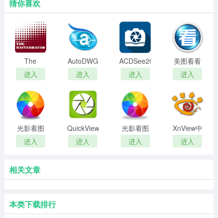
猜你喜欢
The
AutoDWG
ACDSee2022
美图看看
Rasterbator
DWGSee
旗舰版
最新版
进入
进入
进入
进入
看图工具
Pro
2026(看图
软件)
光影看图
QuickViewer(图
光影看图
XnView中
电脑版
片浏览器)
官方正式
文版
进入
进入
进入
进入
版
相关文章
本类下载排行