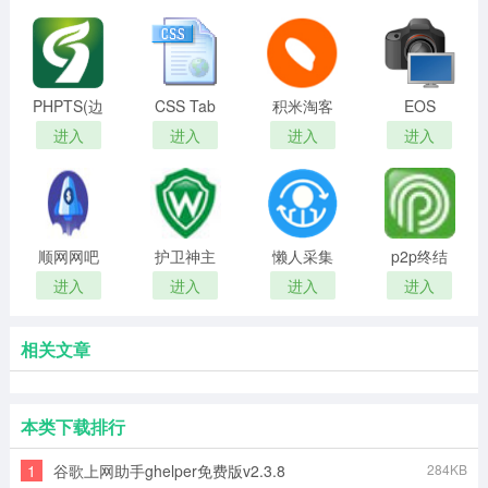
PHPTS(边
CSS Tab
积米淘客
EOS
缘计算套
Designer(css
助手
Utility正式
进入
进入
进入
进入
件)
编辑器)
版
顺网网吧
护卫神主
懒人采集
p2p终结
管家标准
机大师
器破解版
者
进入
进入
进入
进入
版
相关文章
本类下载排行
1
谷歌上网助手ghelper免费版v2.3.8
284KB