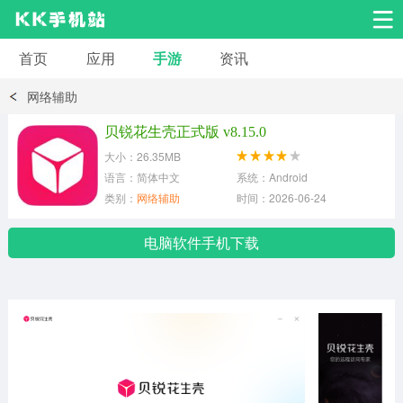
首页
应用
手游
资讯
安卓应用
安卓游戏
网络辅助
系统工具
交友聊天
影音播放
贝锐花生壳正式版 v8.15.0
大小：26.35MB
小说漫画
学习教育
效率办公
语言：简体中文
系统：Android
类别：
网络辅助
时间：2026-06-24
拍摄美化
生活服务
浏览下载
电脑软件手机下载
运动健身
地图导航
网络购物
金融理财
新闻资讯
游戏辅助
安卓其它