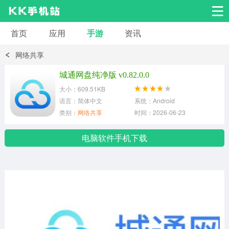
首页
应用
手游
资讯
安卓应用
安卓游戏
网络共享
系统工具
交友聊天
影音播放
城通网盘纯净版 v0.82.0.0
大小：609.51KB
小说漫画
学习教育
效率办公
语言：简体中文
系统：Android
类别：
网络共享
时间：2026-06-23
拍摄美化
生活服务
浏览下载
电脑软件手机下载
运动健身
地图导航
网络购物
金融理财
新闻资讯
游戏辅助
安卓其它