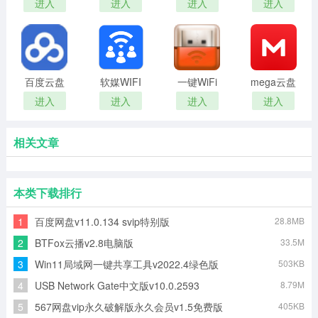
进入
进入
进入
进入
自动版
共享软件
件
(PXEGHOA)
百度云盘
软媒WIFI
一键WiFi
mega云盘
企业版
助手
共享
最新版
进入
进入
进入
进入
相关文章
本类下载排行
1
百度网盘v11.0.134 svip特别版
28.8MB
2
BTFox云播v2.8电脑版
33.5M
3
Win11局域网一键共享工具v2022.4绿色版
503KB
4
USB Network Gate中文版v10.0.2593
8.79M
5
567网盘vip永久破解版永久会员v1.5免费版
405KB