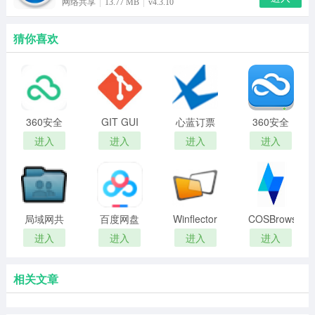
网络共享
13.77 MB
v4.3.10
猜你喜欢
360安全
GIT GUI
心蓝订票
360安全
云盘
客户端
助手
云盘
进入
进入
进入
进入
局域网共
百度网盘
Winflector
COSBrowser
享一键通
最新免费
正版
进入
进入
进入
进入
版
相关文章