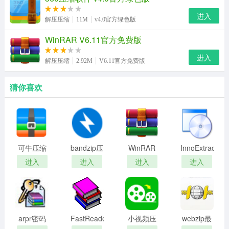
进入
解压压缩
11M
v4.0官方绿色版
WinRAR V6.11官方免费版
进入
解压压缩
2.92M
V6.11官方免费版
猜你喜欢
可牛压缩
bandzip压
WinRAR
InnoExtractor
免费版
缩解压缩
解压缩软
装包解包
进入
进入
进入
进入
软件
件
工具)最新
版
arpr密码
FastReader
小视频压
webzip最