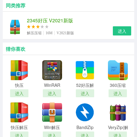
同类推荐
2345好压 V2021新版
进入
解压压缩
16M
V2021新版
猜你喜欢
快压
WinRAR
52好压解
360压缩
压缩包汉
压缩软件
电脑版安
进入
进入
进入
进入
化无广告
装包
破解版
快压解压
Win解压
BandiZip
VeryZip(解
缩软件
缩最新版
压缩压缩
进入
进入
进入
进入