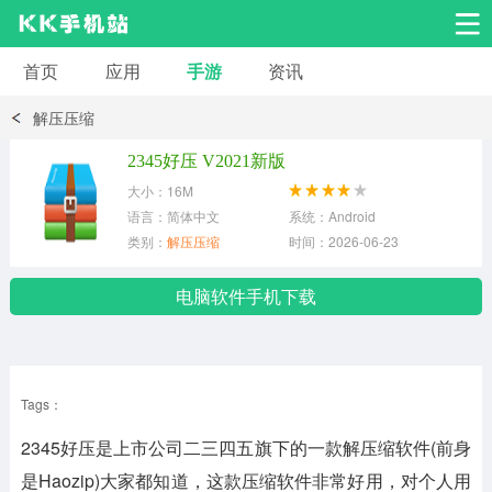
首页
应用
手游
资讯
安卓应用
安卓游戏
解压压缩
系统工具
交友聊天
影音播放
2345好压 V2021新版
大小：16M
小说漫画
学习教育
效率办公
语言：简体中文
系统：Android
类别：
解压压缩
时间：2026-06-23
拍摄美化
生活服务
浏览下载
电脑软件手机下载
运动健身
地图导航
网络购物
Tags：
金融理财
新闻资讯
游戏辅助
2345好压是上市公司二三四五旗下的一款解压缩软件(前身
安卓其它
是Haozip)大家都知道，这款压缩软件非常好用，对个人用