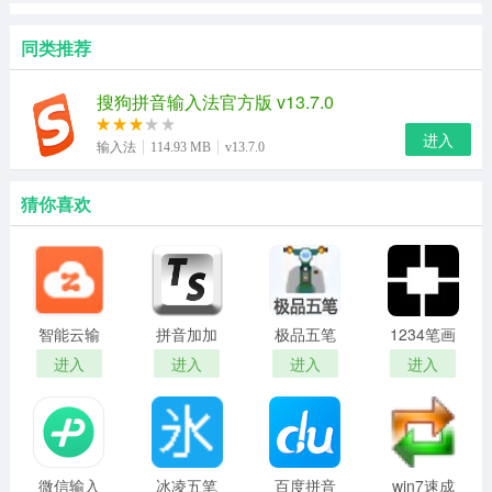
同类推荐
搜狗拼音输入法官方版 v13.7.0
进入
输入法
114.93 MB
v13.7.0
猜你喜欢
智能云输
拼音加加
极品五笔
1234笔画
入法
输入法
输入法
输入法
进入
进入
进入
进入
微信输入
冰凌五笔
百度拼音
win7速成