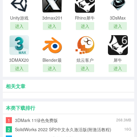
Unity游戏
3dmax2012
Rhino犀牛
3DsMax
开发
注册机
软件(3D建
中文绿色
进入
进入
进入
进入
模软件)
版
3DMAX2017
Blender最
炫云客户
犀牛
绿色精简
新版
端官方版
(Rhinoceros)3
进入
进入
进入
进入
版
建模软件
相关文章
本类下载排行
1
3DMark 11绿色免费版
268.3MB
2
SolidWorks 2022 SP2中文永久激活版(附激活教程)
16G