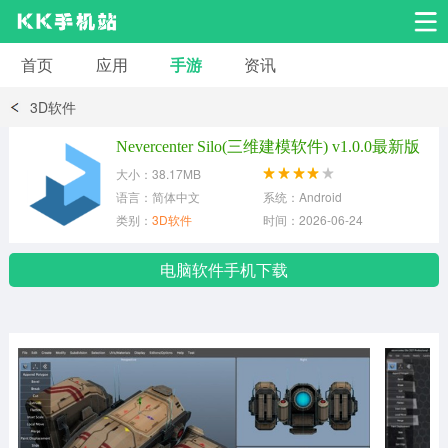
首页
应用
手游
资讯
安卓应用
安卓游戏
3D软件
系统工具
交友聊天
影音播放
Nevercenter Silo(三维建模软件) v1.0.0最新版
大小：38.17MB
小说漫画
学习教育
效率办公
语言：简体中文
系统：Android
类别：
3D软件
时间：2026-06-24
拍摄美化
生活服务
浏览下载
电脑软件手机下载
运动健身
地图导航
网络购物
金融理财
新闻资讯
游戏辅助
安卓其它