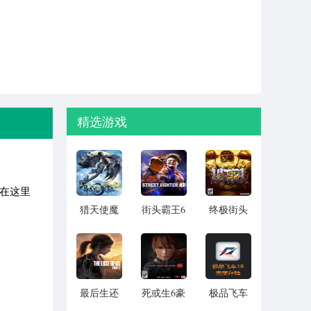
精选游戏
以在这里
猎天使魔
街头霸王6
终极街头
女2电脑版
正式版
霸王4PC
最新版
最后生还
死或生6豪
极品飞车
者重制版
华版
18游戏存