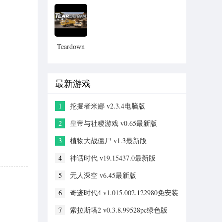
中文版
档下载
Teardown
拆迁模拟
器
最新游戏
1
挖掘者米娜 v2.3.4电脑版
2
皇帝与社稷游戏 v0.65最新版
3
植物大战僵尸 v1.3最新版
4
神话时代 v19.15437.0最新版
5
无人深空 v6.45最新版
6
奇迹时代4 v1.015.002.122980免安装
绿色版
7
索拉斯塔2 v0.3.8.99528pc绿色版