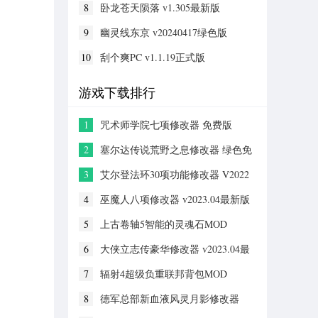
8
卧龙苍天陨落 v1.305最新版
9
幽灵线东京 v20240417绿色版
10
刮个爽PC v1.1.19正式版
游戏下载排行
1
咒术师学院七项修改器 免费版
2
塞尔达传说荒野之息修改器 绿色免
安装版
3
艾尔登法环30项功能修改器 V2022
全新版
4
巫魔人八项修改器 v2023.04最新版
5
上古卷轴5智能的灵魂石MOD
6
大侠立志传豪华修改器 v2023.04最
新版
7
辐射4超级负重联邦背包MOD
8
德军总部新血液风灵月影修改器
v1.0-v1.0.5