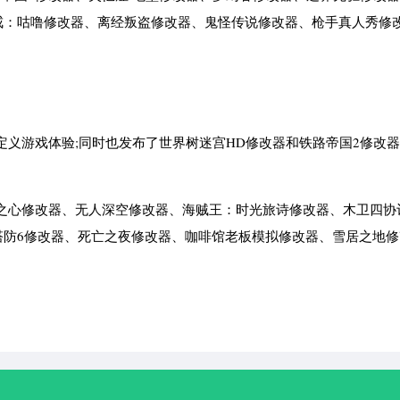
：咕噜修改器、离经叛盗修改器、鬼怪传说修改器、枪手真人秀修改
定义游戏体验;同时也发布了世界树迷宫HD修改器和铁路帝国2修改
子之心修改器、无人深空修改器、海贼王：时光旅诗修改器、木卫四协
塔防6修改器、死亡之夜修改器、咖啡馆老板模拟修改器、雪居之地修