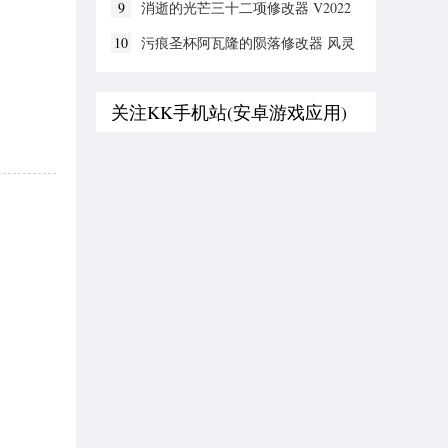
9
消逝的光芒三十二项修改器 V2022
全新版
10
污痕圣杯阿瓦隆的陨落修改器 风灵
月影版
关注KK手机站(安卓游戏应用)