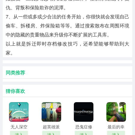
仇、背叛和保险欺诈的泥潭。
7、从一些或多或少合法的任务开始，你很快就会发现自己
偷车、拆楼房、炸保险箱等等。通过搜索散布在周围环境
中的隐藏的贵重物品来升级你不断扩展的工具库。
以上就是拆迁即时存档修改技巧，还希望能够帮助到大
家。
同类推荐
猜你喜欢
无人深空
超英雄派
恐鬼症修
最后的幸
修改器
遣中心修
改器
存者二十
进入
进入
进入
进入