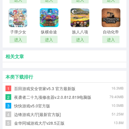
改器
三项修改
器
子弹少女
纵横命途
族人八项
自动化帝
幻想十二
十一项修
修改器
国修改器
进入
进入
进入
进入
项修改器
改器
相关文章
本类下载排行
1
百田游戏安全管家v5.3 官方最新版
16.3MB
2
夜袭者二十九项修改器v.2.0.812.819电脑版
79.40MB
3
快快游戏v5.0官方版
10.5MB
4
边锋游戏大厅[最新官方版]
51.25M
5
金华同城游戏大厅v28.5正版
13.8M