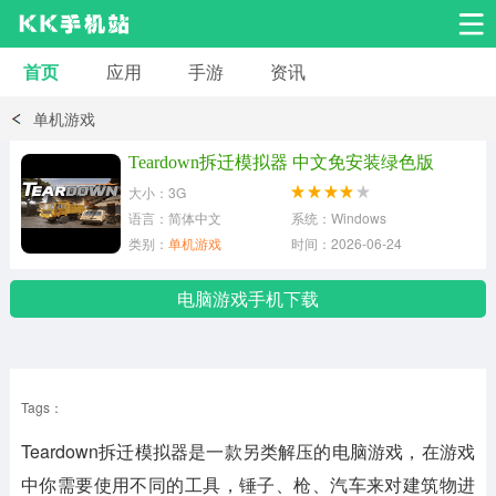
首页
应用
手游
资讯
安卓应用
安卓游戏
单机游戏
系统工具
交友聊天
影音播放
Teardown拆迁模拟器 中文免安装绿色版
大小：3G
小说漫画
学习教育
效率办公
语言：简体中文
系统：Windows
类别：
单机游戏
时间：2026-06-24
拍摄美化
生活服务
浏览下载
电脑游戏手机下载
运动健身
地图导航
网络购物
Tags：
金融理财
新闻资讯
游戏辅助
Teardown拆迁模拟器是一款另类解压的电脑游戏，在游戏
安卓其它
中你需要使用不同的工具，锤子、枪、汽车来对建筑物进